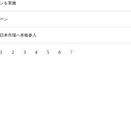
ンを実施
ーン
日本市場へ本格参入
1
2
3
4
5
6
7