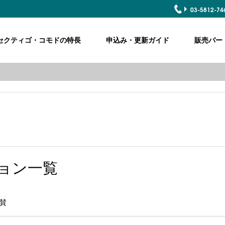
03-5812-74
COMODO
ME
セクティゴ・コモドの特長
申込み・更新ガイド
販売パー
ョン一覧
賛